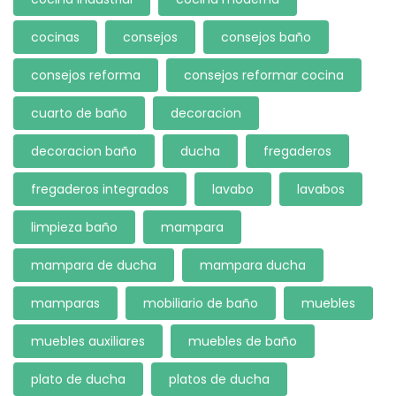
cocinas
consejos
consejos baño
consejos reforma
consejos reformar cocina
cuarto de baño
decoracion
decoracion baño
ducha
fregaderos
fregaderos integrados
lavabo
lavabos
limpieza baño
mampara
mampara de ducha
mampara ducha
mamparas
mobiliario de baño
muebles
muebles auxiliares
muebles de baño
plato de ducha
platos de ducha