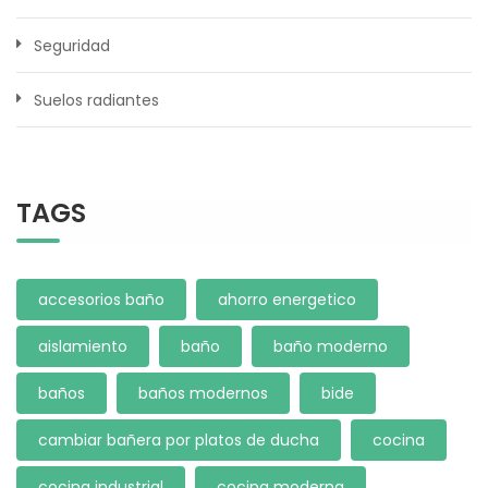
Seguridad
Suelos radiantes
TAGS
accesorios baño
ahorro energetico
aislamiento
baño
baño moderno
baños
baños modernos
bide
cambiar bañera por platos de ducha
cocina
cocina industrial
cocina moderna