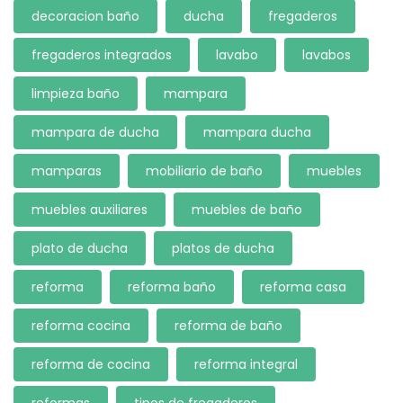
decoracion baño
ducha
fregaderos
fregaderos integrados
lavabo
lavabos
limpieza baño
mampara
mampara de ducha
mampara ducha
mamparas
mobiliario de baño
muebles
muebles auxiliares
muebles de baño
plato de ducha
platos de ducha
reforma
reforma baño
reforma casa
reforma cocina
reforma de baño
reforma de cocina
reforma integral
reformas
tipos de fregaderos