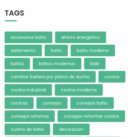
TAGS
accesorios baño
ahorro energetico
aislamiento
baño
baño moderno
baños
baños modernos
bide
cambiar bañera por platos de ducha
cocina
cocina industrial
cocina moderna
cocinas
consejos
consejos baño
consejos reforma
consejos reformar cocina
cuarto de baño
decoracion