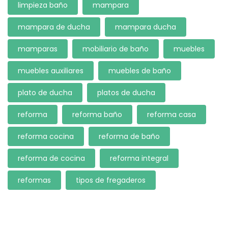
limpieza baño
mampara
mampara de ducha
mampara ducha
mamparas
mobiliario de baño
muebles
muebles auxiliares
muebles de baño
plato de ducha
platos de ducha
reforma
reforma baño
reforma casa
reforma cocina
reforma de baño
reforma de cocina
reforma integral
reformas
tipos de fregaderos