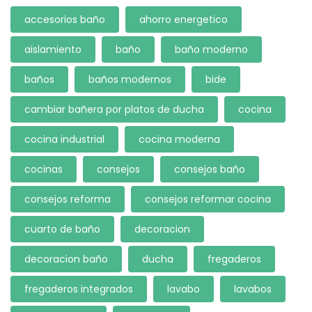
accesorios baño
ahorro energetico
aislamiento
baño
baño moderno
baños
baños modernos
bide
cambiar bañera por platos de ducha
cocina
cocina industrial
cocina moderna
cocinas
consejos
consejos baño
consejos reforma
consejos reformar cocina
cuarto de baño
decoracion
decoracion baño
ducha
fregaderos
fregaderos integrados
lavabo
lavabos