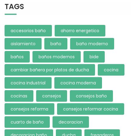
TAGS
accesorios baño
ahorro energetico
aislamiento
baño
baño moderno
baños
baños modernos
bide
cambiar bañera por platos de ducha
cocina
cocina industrial
cocina moderna
cocinas
consejos
consejos baño
consejos reforma
consejos reformar cocina
cuarto de baño
decoracion
decoracion baño
ducha
fregaderos