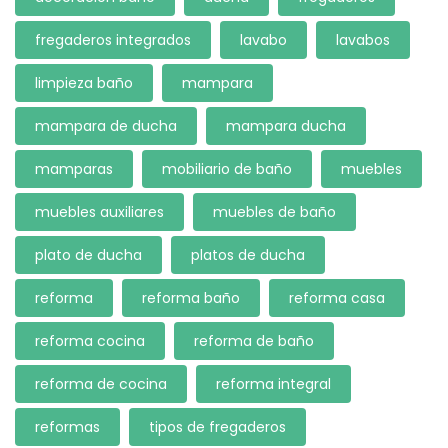
fregaderos integrados
lavabo
lavabos
limpieza baño
mampara
mampara de ducha
mampara ducha
mamparas
mobiliario de baño
muebles
muebles auxiliares
muebles de baño
plato de ducha
platos de ducha
reforma
reforma baño
reforma casa
reforma cocina
reforma de baño
reforma de cocina
reforma integral
reformas
tipos de fregaderos