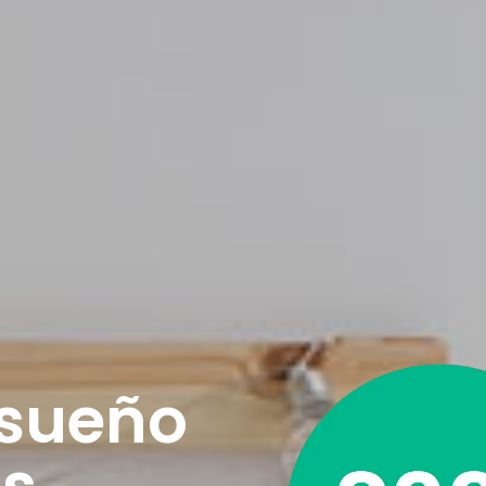
 sueño
os