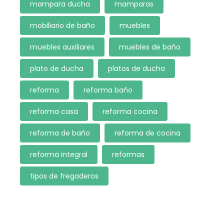
mampara ducha
mamparas
mobiliario de baño
muebles
muebles auxiliares
muebles de baño
plato de ducha
platos de ducha
reforma
reforma baño
reforma casa
reforma cocina
reforma de baño
reforma de cocina
reforma integral
reformas
tipos de fregaderos