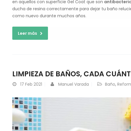
en aquellos con superficie Gel Coat que son
antibacteri
ducha de resina correctamente para dejar tu baño relucie
como nuevo durante muchos años.
Leer más
LIMPIEZA DE BAÑOS, CADA CUÁNT
17
Feb 2021
Manuel Varada
Baño
,
Refor