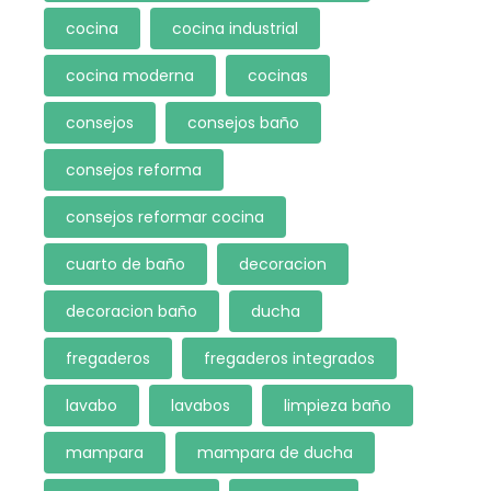
cocina
cocina industrial
cocina moderna
cocinas
consejos
consejos baño
consejos reforma
consejos reformar cocina
cuarto de baño
decoracion
decoracion baño
ducha
fregaderos
fregaderos integrados
lavabo
lavabos
limpieza baño
mampara
mampara de ducha