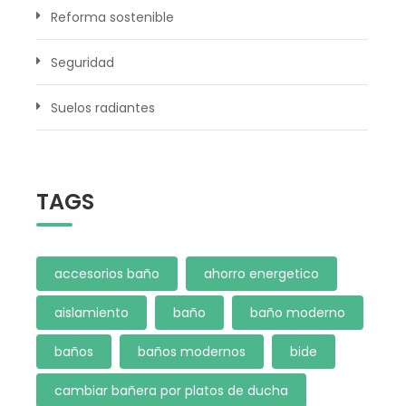
Reforma sostenible
Seguridad
Suelos radiantes
TAGS
accesorios baño
ahorro energetico
aislamiento
baño
baño moderno
baños
baños modernos
bide
cambiar bañera por platos de ducha