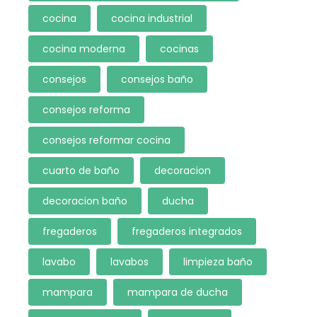
cocina
cocina industrial
cocina moderna
cocinas
consejos
consejos baño
consejos reforma
consejos reformar cocina
cuarto de baño
decoracion
decoracion baño
ducha
fregaderos
fregaderos integrados
lavabo
lavabos
limpieza baño
mampara
mampara de ducha