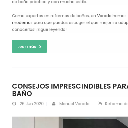
de baño práctico y con mucho estilo.
Como expertos en reformas de baños, en
Varada
hemos q
modernos
para que puedas escoger el que mejor se adapt
conocerlos! ¡Sigue leyendo!
Leer más
CONSEJOS IMPRESCINDIBLES PAR
BAÑO
26
Jun 2020
Manuel Varada
Reforma d