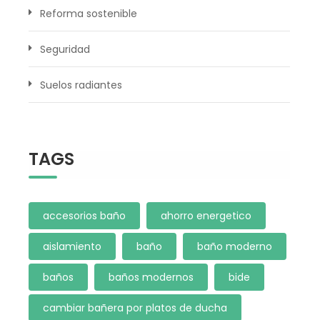
Reforma sostenible
Seguridad
Suelos radiantes
TAGS
accesorios baño
ahorro energetico
aislamiento
baño
baño moderno
baños
baños modernos
bide
cambiar bañera por platos de ducha