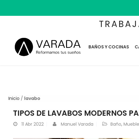
TRABAJ
BAÑOS Y COCINAS
C
Inicio
/
lavabo
TIPOS DE LAVABOS MODERNOS P
11
Abr 2022
Manuel Varada
Baño
,
Mueble