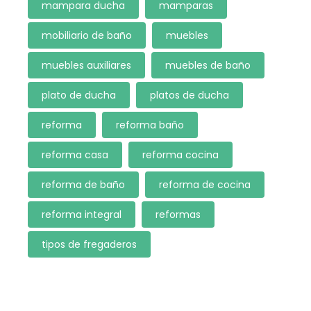
mampara ducha
mamparas
mobiliario de baño
muebles
muebles auxiliares
muebles de baño
plato de ducha
platos de ducha
reforma
reforma baño
reforma casa
reforma cocina
reforma de baño
reforma de cocina
reforma integral
reformas
tipos de fregaderos