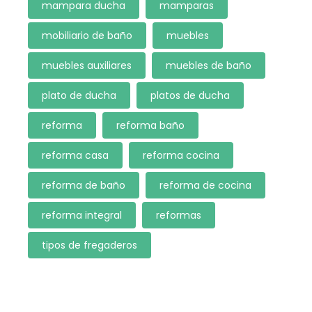
mampara ducha
mamparas
mobiliario de baño
muebles
muebles auxiliares
muebles de baño
plato de ducha
platos de ducha
reforma
reforma baño
reforma casa
reforma cocina
reforma de baño
reforma de cocina
reforma integral
reformas
tipos de fregaderos