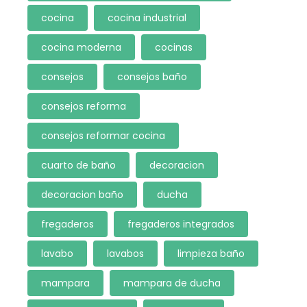
cocina
cocina industrial
cocina moderna
cocinas
consejos
consejos baño
consejos reforma
consejos reformar cocina
cuarto de baño
decoracion
decoracion baño
ducha
fregaderos
fregaderos integrados
lavabo
lavabos
limpieza baño
mampara
mampara de ducha