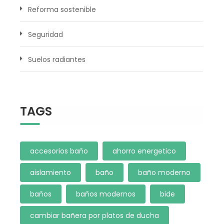
Reforma sostenible
Seguridad
Suelos radiantes
TAGS
accesorios baño
ahorro energetico
aislamiento
baño
baño moderno
baños
baños modernos
bide
cambiar bañera por platos de ducha