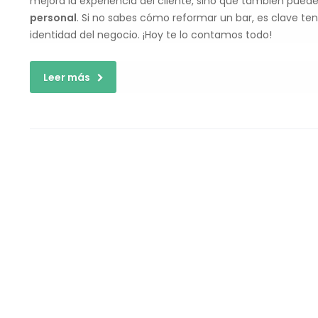
mejora la experiencia del cliente, sino que también pued
personal
. Si no sabes cómo reformar un bar, es clave ten
identidad del negocio. ¡Hoy te lo contamos todo!
Leer más