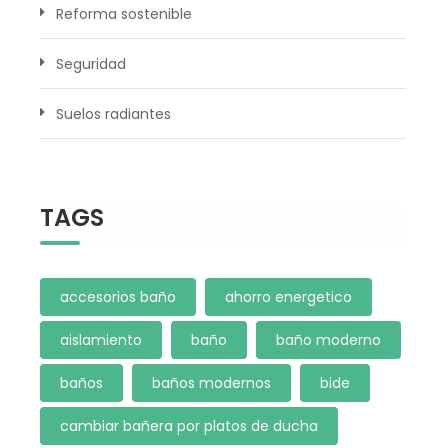
Reforma sostenible
Seguridad
Suelos radiantes
TAGS
accesorios baño
ahorro energetico
aislamiento
baño
baño moderno
baños
baños modernos
bide
cambiar bañera por platos de ducha