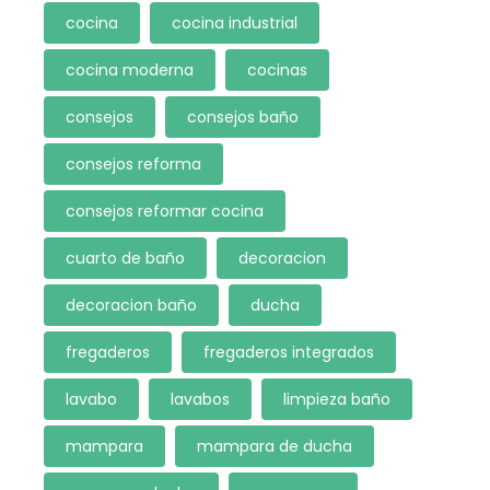
cocina
cocina industrial
cocina moderna
cocinas
consejos
consejos baño
consejos reforma
consejos reformar cocina
cuarto de baño
decoracion
decoracion baño
ducha
fregaderos
fregaderos integrados
lavabo
lavabos
limpieza baño
mampara
mampara de ducha