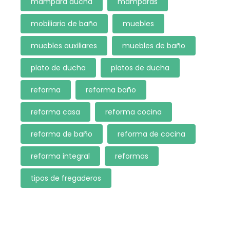
mampara ducha
mamparas
mobiliario de baño
muebles
muebles auxiliares
muebles de baño
plato de ducha
platos de ducha
reforma
reforma baño
reforma casa
reforma cocina
reforma de baño
reforma de cocina
reforma integral
reformas
tipos de fregaderos