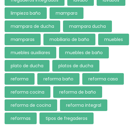
limpieza baño
mampara
mampara de ducha
mampara ducha
mamparas
mobiliario de baño
muebles
muebles auxiliares
muebles de baño
plato de ducha
platos de ducha
reforma
reforma baño
reforma casa
reforma cocina
reforma de baño
reforma de cocina
reforma integral
reformas
tipos de fregaderos