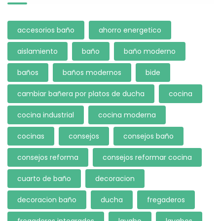
accesorios baño
ahorro energetico
aislamiento
baño
baño moderno
baños
baños modernos
bide
cambiar bañera por platos de ducha
cocina
cocina industrial
cocina moderna
cocinas
consejos
consejos baño
consejos reforma
consejos reformar cocina
cuarto de baño
decoracion
decoracion baño
ducha
fregaderos
fregaderos integrados
lavabo
lavabos