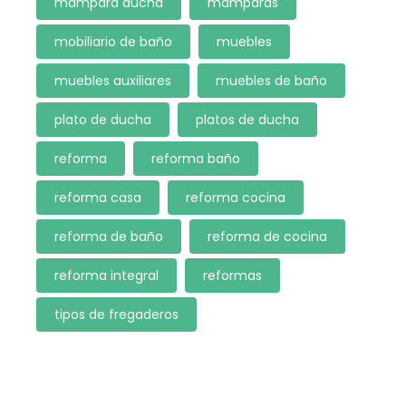
mampara ducha
mamparas
mobiliario de baño
muebles
muebles auxiliares
muebles de baño
plato de ducha
platos de ducha
reforma
reforma baño
reforma casa
reforma cocina
reforma de baño
reforma de cocina
reforma integral
reformas
tipos de fregaderos