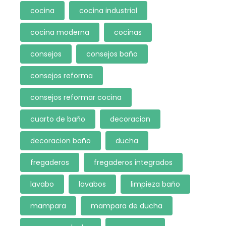
cocina
cocina industrial
cocina moderna
cocinas
consejos
consejos baño
consejos reforma
consejos reformar cocina
cuarto de baño
decoracion
decoracion baño
ducha
fregaderos
fregaderos integrados
lavabo
lavabos
limpieza baño
mampara
mampara de ducha