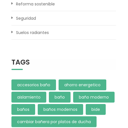
Reforma sostenible
Seguridad
Suelos radiantes
TAGS
accesorios baño
ahorro energetico
aislamiento
baño
baño moderno
baños
baños modernos
bide
cambiar bañera por platos de ducha