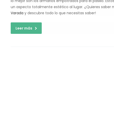
lo mejor son los armarios empotrados para el pasillo. Est
un aspecto totalmente estético al lugar. ¿Quieres saber 
Varada
y descubre todo lo que necesitas saber!
Leer más