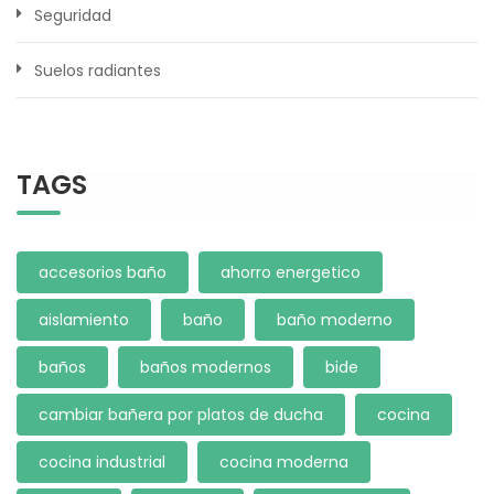
Seguridad
Suelos radiantes
TAGS
accesorios baño
ahorro energetico
aislamiento
baño
baño moderno
baños
baños modernos
bide
cambiar bañera por platos de ducha
cocina
cocina industrial
cocina moderna