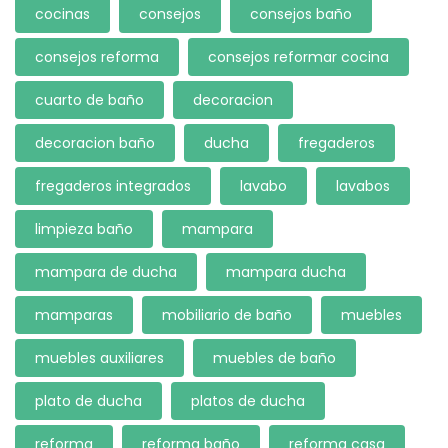
cocinas
consejos
consejos baño
consejos reforma
consejos reformar cocina
cuarto de baño
decoracion
decoracion baño
ducha
fregaderos
fregaderos integrados
lavabo
lavabos
limpieza baño
mampara
mampara de ducha
mampara ducha
mamparas
mobiliario de baño
muebles
muebles auxiliares
muebles de baño
plato de ducha
platos de ducha
reforma
reforma baño
reforma casa