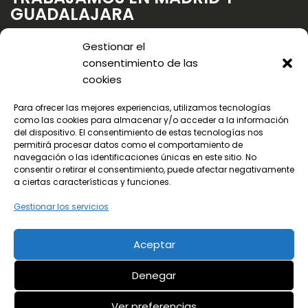
GUADALAJARA
Gestionar el
consentimiento de las
cookies
Para ofrecer las mejores experiencias, utilizamos tecnologías
como las cookies para almacenar y/o acceder a la información
del dispositivo. El consentimiento de estas tecnologías nos
permitirá procesar datos como el comportamiento de
navegación o las identificaciones únicas en este sitio. No
consentir o retirar el consentimiento, puede afectar negativamente
a ciertas características y funciones.
Gestionar los servicios
Aceptar
© 2024 Todos los derechos reservados
Denegar
¡LLama ya!
Aviso legal
Política de privacidad
91 656 78 90
Ver preferencias
Política de cookies