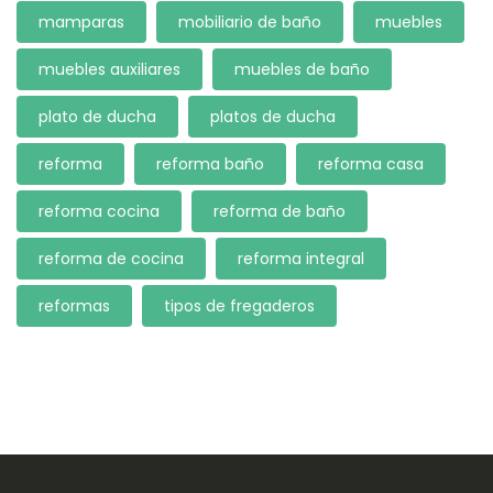
mamparas
mobiliario de baño
muebles
muebles auxiliares
muebles de baño
plato de ducha
platos de ducha
reforma
reforma baño
reforma casa
reforma cocina
reforma de baño
reforma de cocina
reforma integral
reformas
tipos de fregaderos