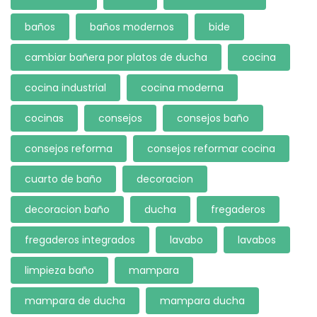
baños
baños modernos
bide
cambiar bañera por platos de ducha
cocina
cocina industrial
cocina moderna
cocinas
consejos
consejos baño
consejos reforma
consejos reformar cocina
cuarto de baño
decoracion
decoracion baño
ducha
fregaderos
fregaderos integrados
lavabo
lavabos
limpieza baño
mampara
mampara de ducha
mampara ducha