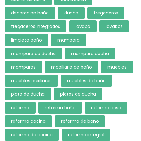
decoracion baño
ducha
fregaderos
fregaderos integrados
lavabo
lavabos
limpieza baño
mampara
mampara de ducha
mampara ducha
mamparas
mobiliario de baño
muebles
muebles auxiliares
muebles de baño
plato de ducha
platos de ducha
reforma
reforma baño
reforma casa
reforma cocina
reforma de baño
reforma de cocina
reforma integral