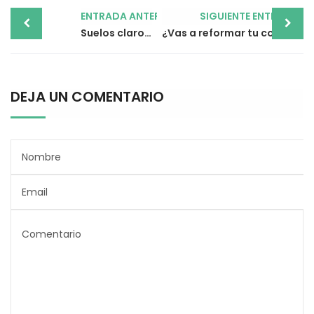
Post
ENTRADA ANTERIOR
SIGUIENTE ENTRADA
navigation
Suelos claros contra suelos oscuros, ¿qué opción te conviene?
¿Vas a reformar tu cocina? Conoce nuestras consideraciones
DEJA UN COMENTARIO