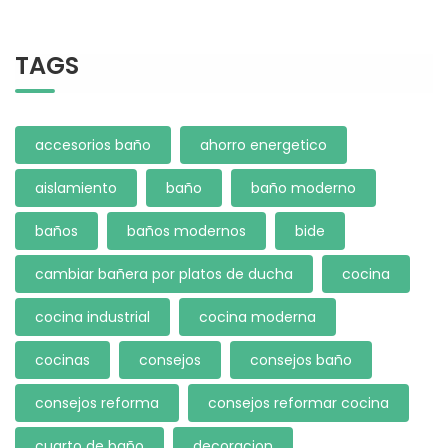
TAGS
accesorios baño
ahorro energetico
aislamiento
baño
baño moderno
baños
baños modernos
bide
cambiar bañera por platos de ducha
cocina
cocina industrial
cocina moderna
cocinas
consejos
consejos baño
consejos reforma
consejos reformar cocina
cuarto de baño
decoracion