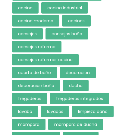
cocina
cocina industrial
cocina moderna
cocinas
consejos
consejos baño
consejos reforma
consejos reformar cocina
cuarto de baño
decoracion
decoracion baño
ducha
fregaderos
fregaderos integrados
lavabo
lavabos
limpieza baño
mampara
mampara de ducha