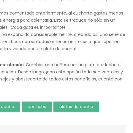
mos comentado anteriormente, al ducharte gastas menos
 energía para calentarla. Esto se traduce no sólo en un
rales. ¡Cada gota es importante!
 ha expandido considerablemente, creando así una serie de
cterísticas comentadas anteriormente, sino que suponen
za tu vivienda con un plato de ducha!
instalación
. Cambiar una bañera por un plato de ducha es
ducido. Desde luego, ¡con esta opción todo son ventajas y
sejos y abastecerte de todos estos beneficios, cuenta con
e ducha
consejos
platos de ducha