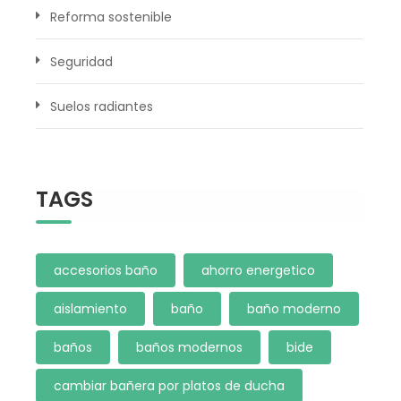
Reforma sostenible
Seguridad
Suelos radiantes
TAGS
accesorios baño
ahorro energetico
aislamiento
baño
baño moderno
baños
baños modernos
bide
cambiar bañera por platos de ducha