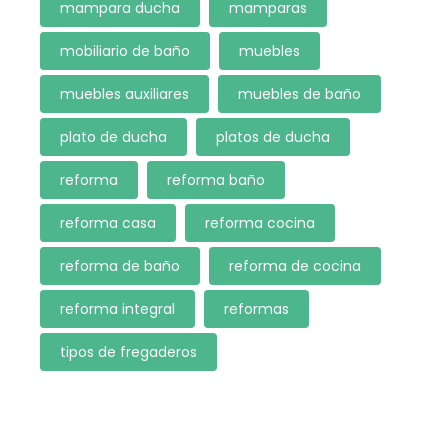
mampara ducha
mamparas
mobiliario de baño
muebles
muebles auxiliares
muebles de baño
plato de ducha
platos de ducha
reforma
reforma baño
reforma casa
reforma cocina
reforma de baño
reforma de cocina
reforma integral
reformas
tipos de fregaderos