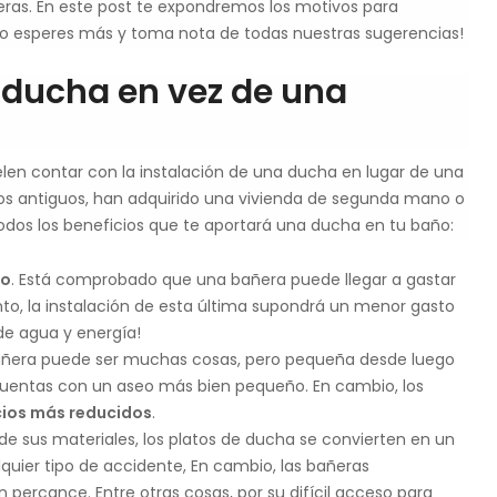
eras. En este post te expondremos los motivos para
No esperes más y toma nota de todas nuestras sugerencias!
e ducha en vez de una
elen contar con la instalación de una ducha en lugar de una
os antiguos, han adquirido una vivienda de segunda mano o
odos los beneficios que te aportará una ducha en tu baño:
co
. Está comprobado que una bañera puede llegar a gastar
anto, la instalación de esta última supondrá un menor gasto
de agua y energía!
bañera puede ser muchas cosas, pero pequeña desde luego
 cuentas con un aseo más bien pequeño. En cambio, los
ios más reducidos
.
 de sus materiales, los platos de ducha se convierten en un
uier tipo de accidente, En cambio, las bañeras
n percance. Entre otras cosas, por su difícil acceso para