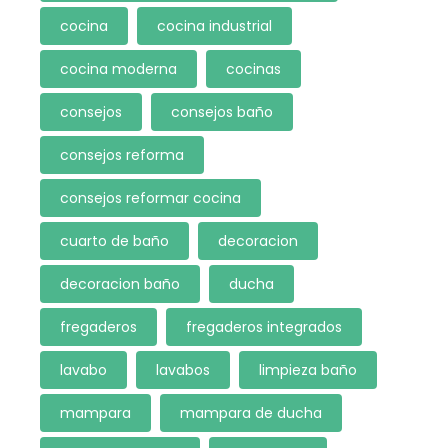
cocina
cocina industrial
cocina moderna
cocinas
consejos
consejos baño
consejos reforma
consejos reformar cocina
cuarto de baño
decoracion
decoracion baño
ducha
fregaderos
fregaderos integrados
lavabo
lavabos
limpieza baño
mampara
mampara de ducha