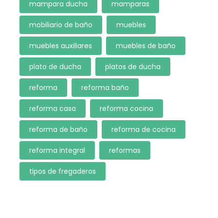
mampara ducha
mamparas
mobiliario de baño
muebles
muebles auxiliares
muebles de baño
plato de ducha
platos de ducha
reforma
reforma baño
reforma casa
reforma cocina
reforma de baño
reforma de cocina
reforma integral
reformas
tipos de fregaderos