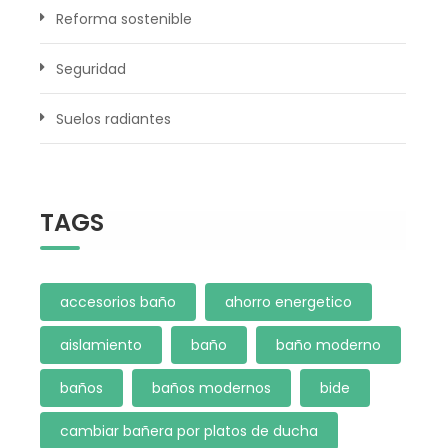
Reforma sostenible
Seguridad
Suelos radiantes
TAGS
accesorios baño
ahorro energetico
aislamiento
baño
baño moderno
baños
baños modernos
bide
cambiar bañera por platos de ducha