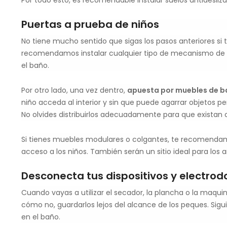
Por todo esto, es recomendable instalar suelos antidesliza
Puertas a prueba de niños
No tiene mucho sentido que sigas los pasos anteriores si 
recomendamos instalar cualquier tipo de mecanismo de s
el baño.
Por otro lado, una vez dentro,
apuesta por muebles de b
niño acceda al interior y sin que puede agarrar objetos per
No olvides distribuirlos adecuadamente para que existan 
Si tienes muebles modulares o colgantes, te recomendamos
acceso a los niños. También serán un sitio ideal para los a
Desconecta tus dispositivos y electro
Cuando vayas a utilizar el secador, la plancha o la maquin
cómo no, guardarlos lejos del alcance de los peques. Sigui
en el baño.