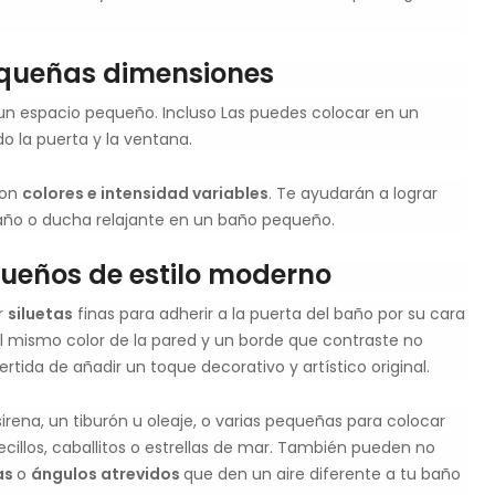
equeñas dimensiones
n un espacio pequeño. Incluso Las puedes colocar en un
o la puerta y la ventana.
con
colores e intensidad variables
. Te ayudarán a lograr
baño o ducha relajante en un baño pequeño.
ueños de estilo moderno
r
siluetas
finas para adherir a la puerta del baño por su cara
s el mismo color de la pared y un borde que contraste no
tida de añadir un toque decorativo y artístico original.
rena, un tiburón u oleaje, o varias pequeñas para colocar
illos, caballitos o estrellas de mar. También pueden no
as
o
ángulos atrevidos
que den un aire diferente a tu baño