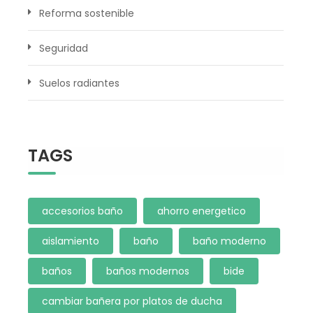
Reforma sostenible
Seguridad
Suelos radiantes
TAGS
accesorios baño
ahorro energetico
aislamiento
baño
baño moderno
baños
baños modernos
bide
cambiar bañera por platos de ducha