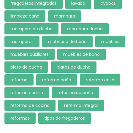
fregaderos integrados
lavabo
lavabos
limpieza baño
mampara
mampara de ducha
mampara ducha
mamparas
mobiliario de baño
muebles
muebles auxiliares
muebles de baño
plato de ducha
platos de ducha
reforma
reforma baño
reforma casa
reforma cocina
reforma de baño
reforma de cocina
reforma integral
reformas
tipos de fregaderos