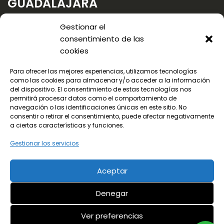
GUADALAJARA
Gestionar el
consentimiento de las
cookies
Para ofrecer las mejores experiencias, utilizamos tecnologías
como las cookies para almacenar y/o acceder a la información
del dispositivo. El consentimiento de estas tecnologías nos
permitirá procesar datos como el comportamiento de
navegación o las identificaciones únicas en este sitio. No
consentir o retirar el consentimiento, puede afectar negativamente
a ciertas características y funciones.
Gestionar los servicios
Aceptar
© 2024 Todos los derechos reservados
Denegar
¡LLama ya!
Aviso legal
Política de privacidad
91 656 78 90
Ver preferencias
Política de cookies