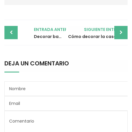
Post
ENTRADA ANTERIOR
SIGUIENTE ENTRADA
navigation
Decorar baños pequeños modernos: ideas fáciles para lograr el éxito
Cómo decorar la casa en navidad: consejos e ideas
DEJA UN COMENTARIO