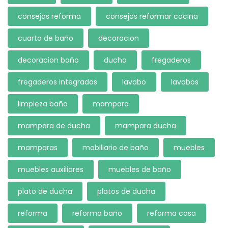
consejos reforma
consejos reformar cocina
cuarto de baño
decoracion
decoracion baño
ducha
fregaderos
fregaderos integrados
lavabo
lavabos
limpieza baño
mampara
mampara de ducha
mampara ducha
mamparas
mobiliario de baño
muebles
muebles auxiliares
muebles de baño
plato de ducha
platos de ducha
reforma
reforma baño
reforma casa