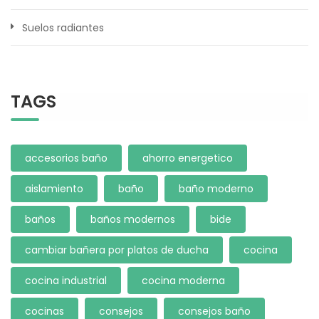
Suelos radiantes
TAGS
accesorios baño
ahorro energetico
aislamiento
baño
baño moderno
baños
baños modernos
bide
cambiar bañera por platos de ducha
cocina
cocina industrial
cocina moderna
cocinas
consejos
consejos baño