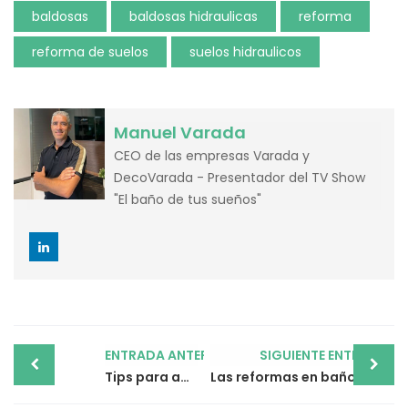
baldosas
baldosas hidraulicas
reforma
reforma de suelos
suelos hidraulicos
Manuel Varada
CEO de las empresas Varada y
DecoVarada - Presentador del TV Show
"El baño de tus sueños"
Post
ENTRADA ANTERIOR
SIGUIENTE ENTRADA
navigation
Tips para aprovechar los espacios en cocinas pequeñas
Las reformas en baños que deberías plantearte este enero