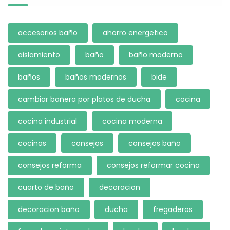
accesorios baño
ahorro energetico
aislamiento
baño
baño moderno
baños
baños modernos
bide
cambiar bañera por platos de ducha
cocina
cocina industrial
cocina moderna
cocinas
consejos
consejos baño
consejos reforma
consejos reformar cocina
cuarto de baño
decoracion
decoracion baño
ducha
fregaderos