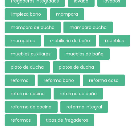
fregaderos integrados
lavabo
lavabos
limpieza baño
mampara
mampara de ducha
mampara ducha
mamparas
mobiliario de baño
muebles
muebles auxiliares
muebles de baño
plato de ducha
platos de ducha
reforma
reforma baño
reforma casa
reforma cocina
reforma de baño
reforma de cocina
reforma integral
reformas
tipos de fregaderos