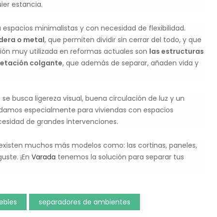
ier estancia.
a espacios minimalistas y con necesidad de flexibilidad.
dera o metal
, que permiten dividir sin cerrar del todo, y que
pción muy utilizada en reformas actuales son
las estructuras
getación colgante
, que además de separar, añaden vida y
e busca ligereza visual, buena circulación de luz y un
damos especialmente para viviendas con espacios
cesidad de grandes intervenciones.
 existen muchos más modelos como: las cortinas, paneles,
guste. ¡En
Varada
tenemos la solución para separar tus
ebles
separadores de ambientes