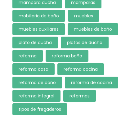
mampara ducha
mamparas
mobiliario de baño
muebles
muebles auxiliares
muebles de baño
plato de ducha
platos de ducha
reforma
reforma baño
reforma casa
reforma cocina
reforma de baño
reforma de cocina
reforma integral
reformas
tipos de fregaderos