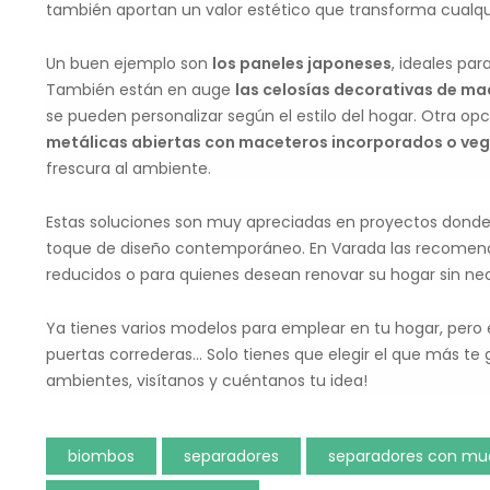
también aportan un valor estético que transforma cualqu
Un buen ejemplo son
los paneles japoneses
, ideales par
También están en auge
las celosías decorativas de ma
se pueden personalizar según el estilo del hogar. Otra o
metálicas abiertas con maceteros incorporados o ve
frescura al ambiente.
Estas soluciones son muy apreciadas en proyectos donde s
toque de diseño contemporáneo. En Varada las recomen
reducidos o para quienes desean renovar su hogar sin ne
Ya tienes varios modelos para emplear en tu hogar, pero
puertas correderas… Solo tienes que elegir el que más te 
ambientes, visítanos y cuéntanos tu idea!
biombos
separadores
separadores con mu