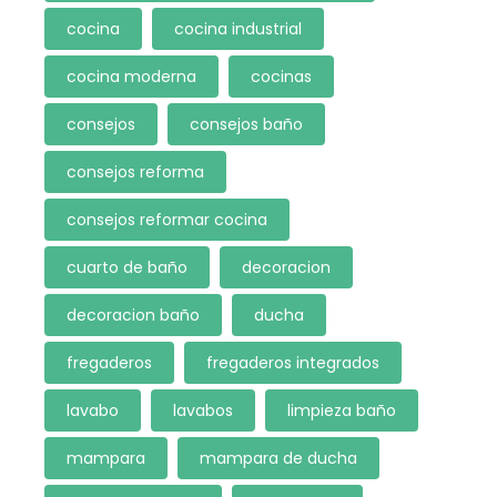
cocina
cocina industrial
cocina moderna
cocinas
consejos
consejos baño
consejos reforma
consejos reformar cocina
cuarto de baño
decoracion
decoracion baño
ducha
fregaderos
fregaderos integrados
lavabo
lavabos
limpieza baño
mampara
mampara de ducha