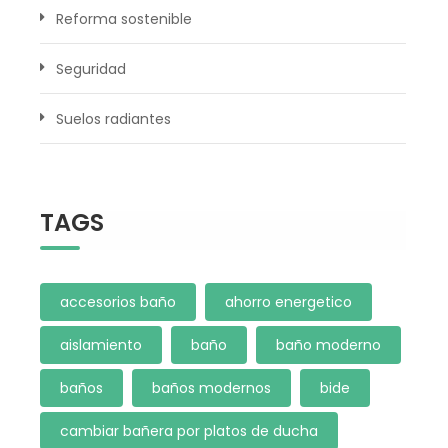
Reforma sostenible
Seguridad
Suelos radiantes
TAGS
accesorios baño
ahorro energetico
aislamiento
baño
baño moderno
baños
baños modernos
bide
cambiar bañera por platos de ducha