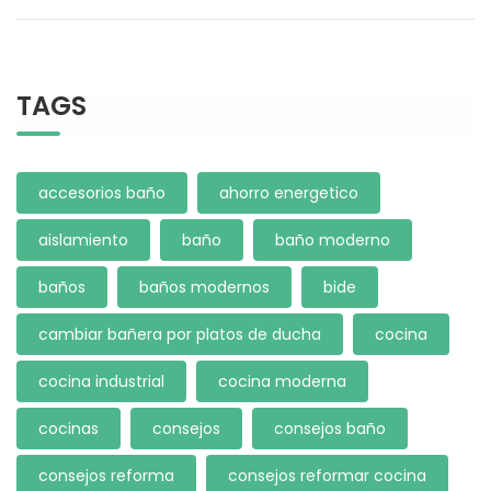
TAGS
accesorios baño
ahorro energetico
aislamiento
baño
baño moderno
baños
baños modernos
bide
cambiar bañera por platos de ducha
cocina
cocina industrial
cocina moderna
cocinas
consejos
consejos baño
consejos reforma
consejos reformar cocina