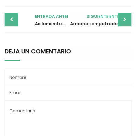
Post
ENTRADA ANTERIOR
SIGUIENTE ENTRADA
navigation
Aislamiento, ¿por qué el verano es la mejor fecha para llevarlo a cabo?
Armarios empotrados para el pasillo, la mejor manera de aprovechar los espacios
DEJA UN COMENTARIO