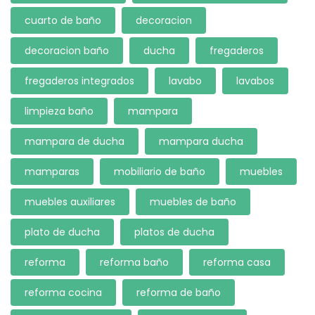
cuarto de baño
decoracion
decoracion baño
ducha
fregaderos
fregaderos integrados
lavabo
lavabos
limpieza baño
mampara
mampara de ducha
mampara ducha
mamparas
mobiliario de baño
muebles
muebles auxiliares
muebles de baño
plato de ducha
platos de ducha
reforma
reforma baño
reforma casa
reforma cocina
reforma de baño