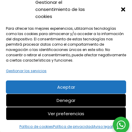
Gestionar el
consentimiento de las
cookies
Para ofrecer las mejores experiencias, utilizamos tecnologías
como las cookies para almacenar y/o acceder a la información
del dispositivo. El consentimiento de estas tecnologías nos
permitirá procesar datos como el comportamiento de
navegación o las identificaciones únicas en este sitio. No
consentir o retirar el consentimiento, puede afectar negativamente
a ciertas características y funciones.
Gestionar los servicios
Aceptar
© 2024 Todos los derechos reservados
Denegar
¡LLama ya!
Aviso legal
Política de privacidad
91 656 78 90
Ver preferencias
Política de cookies
Pide gratis
Política de cookies
Política de privacidad
Aviso legal
presupuesto