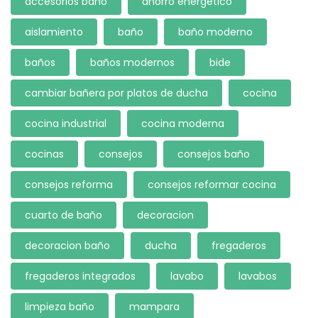
accesorios baño
ahorro energetico
aislamiento
baño
baño moderno
baños
baños modernos
bide
cambiar bañera por platos de ducha
cocina
cocina industrial
cocina moderna
cocinas
consejos
consejos baño
consejos reforma
consejos reformar cocina
cuarto de baño
decoracion
decoracion baño
ducha
fregaderos
fregaderos integrados
lavabo
lavabos
limpieza baño
mampara