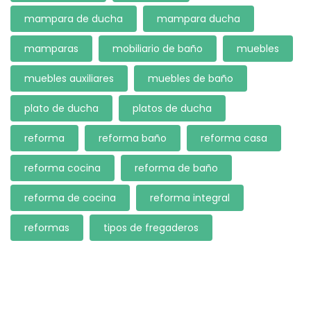
mampara de ducha
mampara ducha
mamparas
mobiliario de baño
muebles
muebles auxiliares
muebles de baño
plato de ducha
platos de ducha
reforma
reforma baño
reforma casa
reforma cocina
reforma de baño
reforma de cocina
reforma integral
reformas
tipos de fregaderos