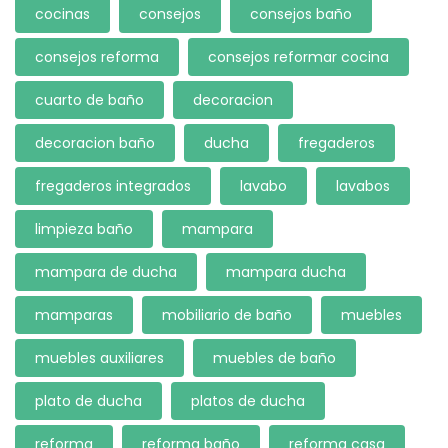
cocinas
consejos
consejos baño
consejos reforma
consejos reformar cocina
cuarto de baño
decoracion
decoracion baño
ducha
fregaderos
fregaderos integrados
lavabo
lavabos
limpieza baño
mampara
mampara de ducha
mampara ducha
mamparas
mobiliario de baño
muebles
muebles auxiliares
muebles de baño
plato de ducha
platos de ducha
reforma
reforma baño
reforma casa