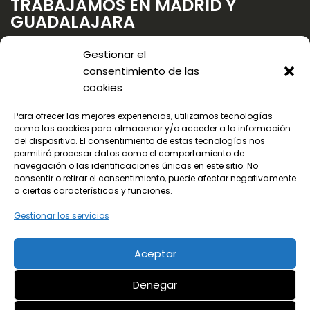
TRABAJAMOS EN MADRID Y
GUADALAJARA
Gestionar el
consentimiento de las
cookies
Para ofrecer las mejores experiencias, utilizamos tecnologías
como las cookies para almacenar y/o acceder a la información
del dispositivo. El consentimiento de estas tecnologías nos
permitirá procesar datos como el comportamiento de
navegación o las identificaciones únicas en este sitio. No
consentir o retirar el consentimiento, puede afectar negativamente
a ciertas características y funciones.
Gestionar los servicios
Aceptar
© 2024 Todos los derechos reservados
Denegar
¡LLama ya!
Aviso legal
Política de privacidad