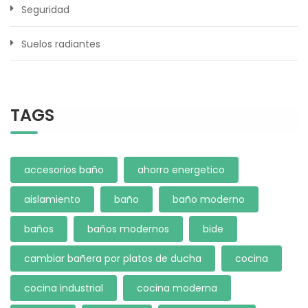
Seguridad
Suelos radiantes
TAGS
accesorios baño
ahorro energetico
aislamiento
baño
baño moderno
baños
baños modernos
bide
cambiar bañera por platos de ducha
cocina
cocina industrial
cocina moderna