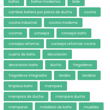
baños
baños modernos
bide
cambiar bañera por platos de ducha
cocina
cocina industrial
cocina moderna
cocinas
consejos
consejos baño
consejos reforma
consejos reformar cocina
cuarto de baño
decoracion
decoracion baño
ducha
fregaderos
fregaderos integrados
lavabo
lavabos
limpieza baño
mampara
mampara de ducha
mampara ducha
mamparas
mobiliario de baño
muebles