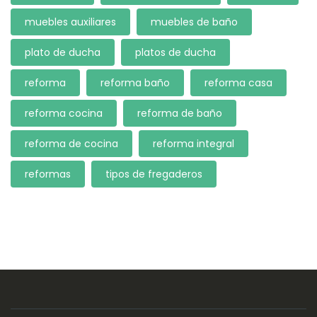
muebles auxiliares
muebles de baño
plato de ducha
platos de ducha
reforma
reforma baño
reforma casa
reforma cocina
reforma de baño
reforma de cocina
reforma integral
reformas
tipos de fregaderos