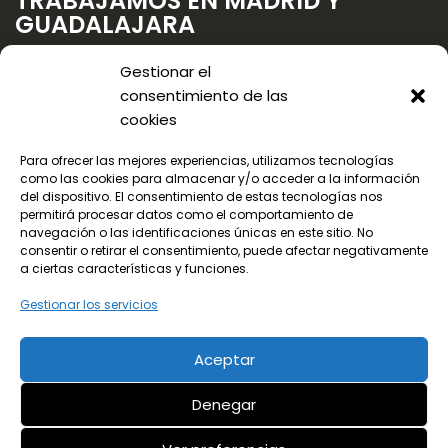
TRABAJAMOS EN MADRID Y
GUADALAJARA
Gestionar el
consentimiento de las
cookies
Para ofrecer las mejores experiencias, utilizamos tecnologías
como las cookies para almacenar y/o acceder a la información
del dispositivo. El consentimiento de estas tecnologías nos
permitirá procesar datos como el comportamiento de
navegación o las identificaciones únicas en este sitio. No
consentir o retirar el consentimiento, puede afectar negativamente
a ciertas características y funciones.
Gestionar los servicios
Aceptar
© 2024 Todos los derechos reservados
Denegar
¡LLama ya!
Aviso legal
Política de privacidad
91 656 78 90