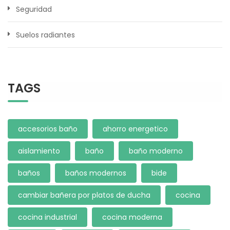
Seguridad
Suelos radiantes
TAGS
accesorios baño
ahorro energetico
aislamiento
baño
baño moderno
baños
baños modernos
bide
cambiar bañera por platos de ducha
cocina
cocina industrial
cocina moderna