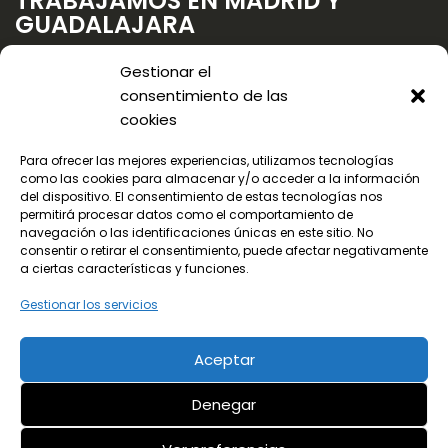
TRABAJAMOS EN MADRID Y
GUADALAJARA
Gestionar el
consentimiento de las
cookies
Para ofrecer las mejores experiencias, utilizamos tecnologías
como las cookies para almacenar y/o acceder a la información
del dispositivo. El consentimiento de estas tecnologías nos
permitirá procesar datos como el comportamiento de
navegación o las identificaciones únicas en este sitio. No
consentir o retirar el consentimiento, puede afectar negativamente
a ciertas características y funciones.
Gestionar los servicios
Aceptar
© 2024 Todos los derechos reservados
Denegar
¡LLama ya!
Aviso legal
Política de privacidad
91 656 78 90