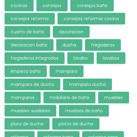
cocinas
consejos
consejos baño
consejos reforma
consejos reformar cocina
cuarto de baño
decoracion
decoracion baño
ducha
fregaderos
fregaderos integrados
lavabo
lavabos
limpieza baño
mampara
mampara de ducha
mampara ducha
mamparas
mobiliario de baño
muebles
muebles auxiliares
muebles de baño
plato de ducha
platos de ducha