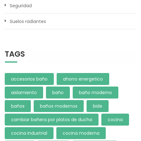
Seguridad
Suelos radiantes
TAGS
accesorios baño
ahorro energetico
aislamiento
baño
baño moderno
baños
baños modernos
bide
cambiar bañera por platos de ducha
cocina
cocina industrial
cocina moderna