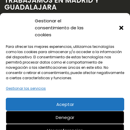
TRABAJAMOS EN MADRID Y
GUADALAJARA
Gestionar el
consentimiento de las
cookies
Para ofrecer las mejores experiencias, utilizamos tecnologías
como las cookies para almacenar y/o acceder a la información
del dispositivo. El consentimiento de estas tecnologías nos
permitirá procesar datos como el comportamiento de
navegación o las identificaciones únicas en este sitio. No
consentir o retirar el consentimiento, puede afectar negativamente
a ciertas características y funciones.
Gestionar los servicios
Aceptar
© 2024 Todos los derechos reservados
Denegar
¡LLama ya!
Aviso legal
Política de privacidad
91 656 78 90