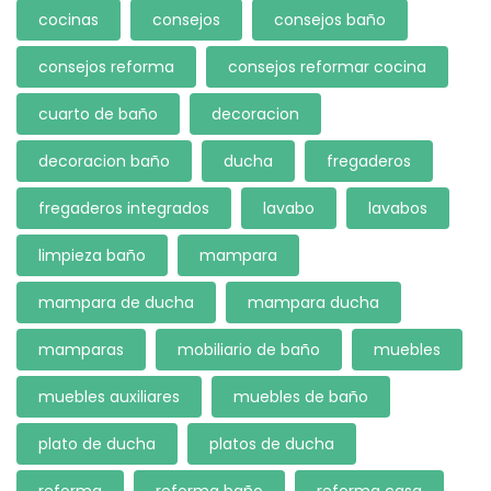
cocinas
consejos
consejos baño
consejos reforma
consejos reformar cocina
cuarto de baño
decoracion
decoracion baño
ducha
fregaderos
fregaderos integrados
lavabo
lavabos
limpieza baño
mampara
mampara de ducha
mampara ducha
mamparas
mobiliario de baño
muebles
muebles auxiliares
muebles de baño
plato de ducha
platos de ducha