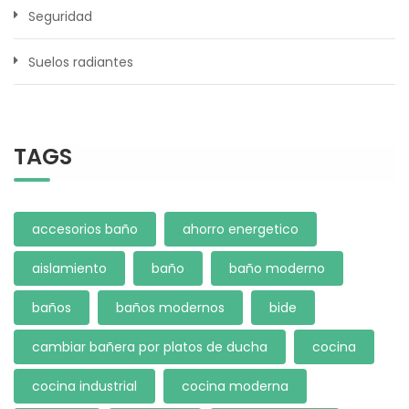
Seguridad
Suelos radiantes
TAGS
accesorios baño
ahorro energetico
aislamiento
baño
baño moderno
baños
baños modernos
bide
cambiar bañera por platos de ducha
cocina
cocina industrial
cocina moderna