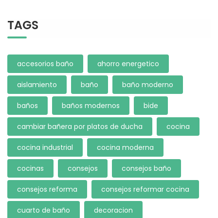
TAGS
accesorios baño
ahorro energetico
aislamiento
baño
baño moderno
baños
baños modernos
bide
cambiar bañera por platos de ducha
cocina
cocina industrial
cocina moderna
cocinas
consejos
consejos baño
consejos reforma
consejos reformar cocina
cuarto de baño
decoracion