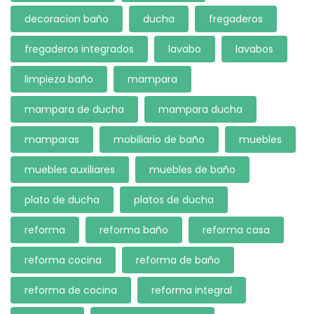
decoracion baño
ducha
fregaderos
fregaderos integrados
lavabo
lavabos
limpieza baño
mampara
mampara de ducha
mampara ducha
mamparas
mobiliario de baño
muebles
muebles auxiliares
muebles de baño
plato de ducha
platos de ducha
reforma
reforma baño
reforma casa
reforma cocina
reforma de baño
reforma de cocina
reforma integral