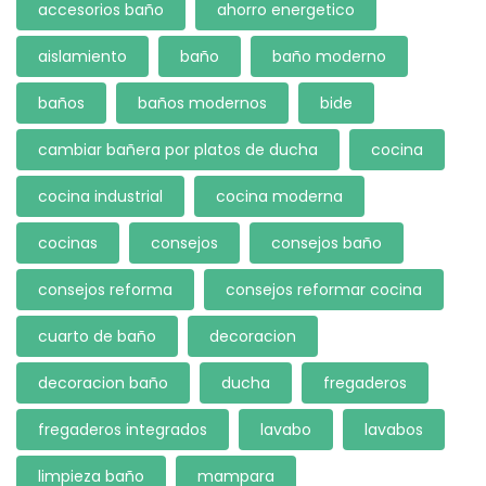
accesorios baño
ahorro energetico
aislamiento
baño
baño moderno
baños
baños modernos
bide
cambiar bañera por platos de ducha
cocina
cocina industrial
cocina moderna
cocinas
consejos
consejos baño
consejos reforma
consejos reformar cocina
cuarto de baño
decoracion
decoracion baño
ducha
fregaderos
fregaderos integrados
lavabo
lavabos
limpieza baño
mampara