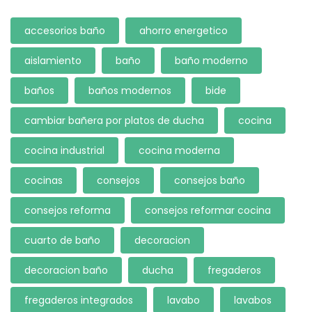
accesorios baño
ahorro energetico
aislamiento
baño
baño moderno
baños
baños modernos
bide
cambiar bañera por platos de ducha
cocina
cocina industrial
cocina moderna
cocinas
consejos
consejos baño
consejos reforma
consejos reformar cocina
cuarto de baño
decoracion
decoracion baño
ducha
fregaderos
fregaderos integrados
lavabo
lavabos