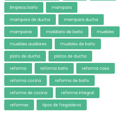
limpieza baño
mampara
mampara de ducha
mampara ducha
mamparas
mobiliario de baño
muebles
muebles auxiliares
muebles de baño
plato de ducha
platos de ducha
reforma
reforma baño
reforma casa
reforma cocina
reforma de baño
reforma de cocina
reforma integral
reformas
tipos de fregaderos