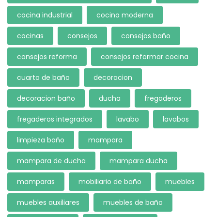
cocina industrial
cocina moderna
cocinas
consejos
consejos baño
consejos reforma
consejos reformar cocina
cuarto de baño
decoracion
decoracion baño
ducha
fregaderos
fregaderos integrados
lavabo
lavabos
limpieza baño
mampara
mampara de ducha
mampara ducha
mamparas
mobiliario de baño
muebles
muebles auxiliares
muebles de baño