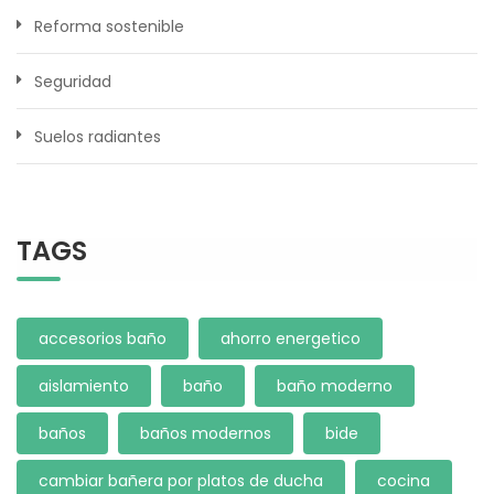
Reforma sostenible
Seguridad
Suelos radiantes
TAGS
accesorios baño
ahorro energetico
aislamiento
baño
baño moderno
baños
baños modernos
bide
cambiar bañera por platos de ducha
cocina