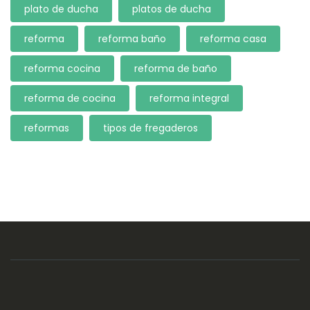
plato de ducha
platos de ducha
reforma
reforma baño
reforma casa
reforma cocina
reforma de baño
reforma de cocina
reforma integral
reformas
tipos de fregaderos