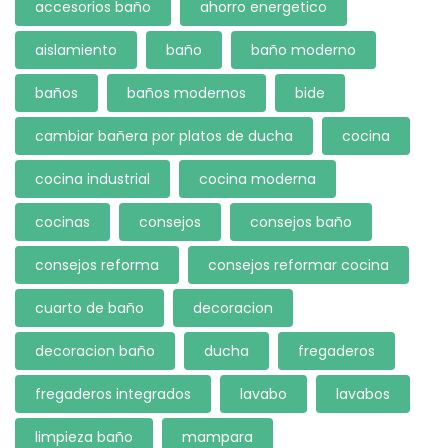
accesorios baño
ahorro energetico
aislamiento
baño
baño moderno
baños
baños modernos
bide
cambiar bañera por platos de ducha
cocina
cocina industrial
cocina moderna
cocinas
consejos
consejos baño
consejos reforma
consejos reformar cocina
cuarto de baño
decoracion
decoracion baño
ducha
fregaderos
fregaderos integrados
lavabo
lavabos
limpieza baño
mampara