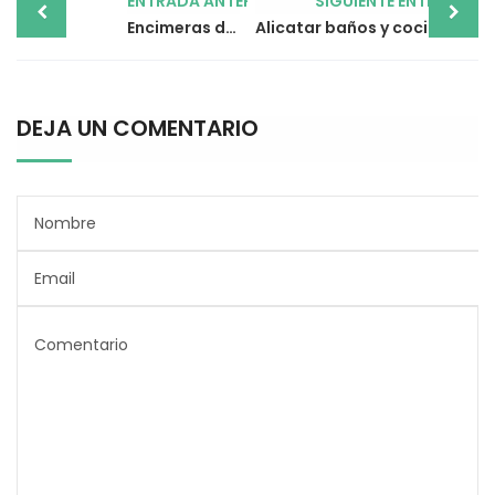
ENTRADA ANTERIOR
SIGUIENTE ENTRADA
navigation
Encimeras de porcelana para cocina, ¿la mejor opción?
Alicatar baños y cocinas, nuevas tendencias en interiorismo
DEJA UN COMENTARIO