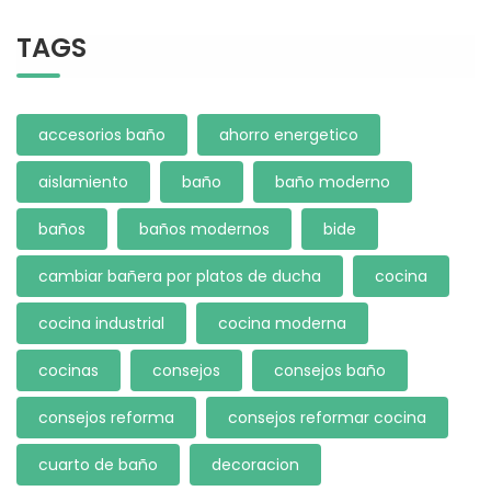
TAGS
accesorios baño
ahorro energetico
aislamiento
baño
baño moderno
baños
baños modernos
bide
cambiar bañera por platos de ducha
cocina
cocina industrial
cocina moderna
cocinas
consejos
consejos baño
consejos reforma
consejos reformar cocina
cuarto de baño
decoracion