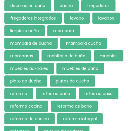
decoracion baño
ducha
fregaderos
fregaderos integrados
lavabo
lavabos
limpieza baño
mampara
mampara de ducha
mampara ducha
mamparas
mobiliario de baño
muebles
muebles auxiliares
muebles de baño
plato de ducha
platos de ducha
reforma
reforma baño
reforma casa
reforma cocina
reforma de baño
reforma de cocina
reforma integral