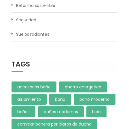
Reforma sostenible
Seguridad
Suelos radiantes
TAGS
accesorios baño
ahorro energetico
aislamiento
baño
baño moderno
baños
baños modernos
bide
cambiar bañera por platos de ducha