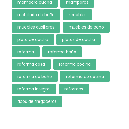
mampara ducha
mamparas
mobiliario de baño
muebles
muebles auxiliares
muebles de baño
plato de ducha
platos de ducha
reforma
reforma baño
reforma casa
reforma cocina
reforma de baño
reforma de cocina
reforma integral
reformas
tipos de fregaderos