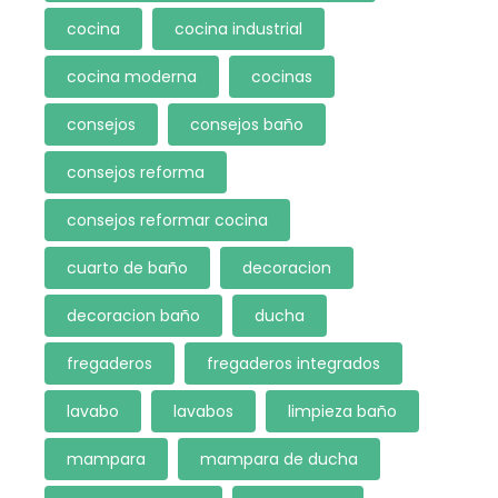
cocina
cocina industrial
cocina moderna
cocinas
consejos
consejos baño
consejos reforma
consejos reformar cocina
cuarto de baño
decoracion
decoracion baño
ducha
fregaderos
fregaderos integrados
lavabo
lavabos
limpieza baño
mampara
mampara de ducha