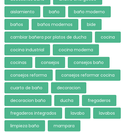
aislamiento
baño
baño moderno
baños
baños modernos
bide
cambiar bañera por platos de ducha
cocina
cocina industrial
cocina moderna
cocinas
consejos
consejos baño
consejos reforma
consejos reformar cocina
cuarto de baño
decoracion
decoracion baño
ducha
fregaderos
fregaderos integrados
lavabo
lavabos
limpieza baño
mampara